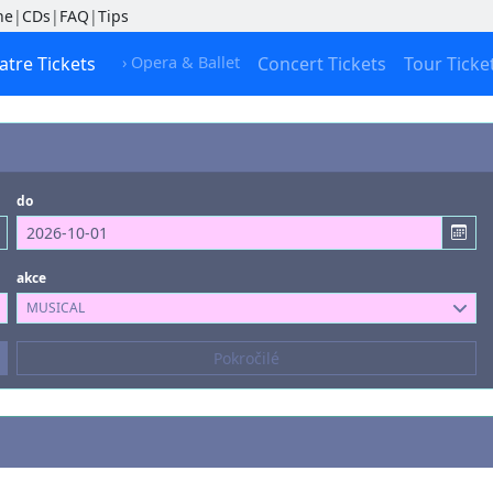
ne
|
CDs
|
FAQ
|
Tips
atre Tickets
› Opera & Ballet
Concert Tickets
Tour Ticke
do
akce
MUSICAL
Skladatelé
Pokročilé
--- nevybráno ---
Typ místa
--- nevybráno ---