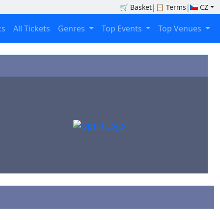
🛒
Basket
|
📋
Terms
|
CZ
ts
All Tickets
Genres
Top Events
Top Venues