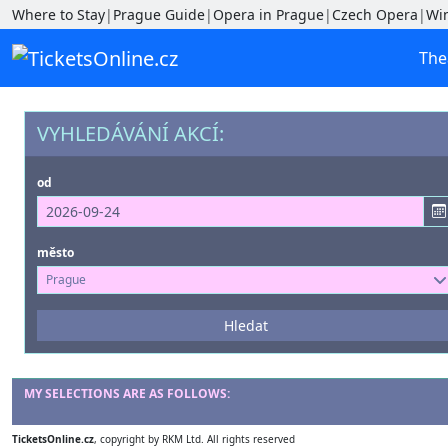
Where to Stay
|
Prague Guide
|
Opera in Prague
|
Czech Opera
|
Wi
The
VYHLEDÁVÁNÍ AKCÍ:
od
město
Prague
Představení
Hledat
--- nevybráno ---
Místa konání
MY SELECTIONS ARE AS FOLLOWS:
--- nevybráno ---
TicketsOnline.cz
, copyright by RKM Ltd. All rights reserved