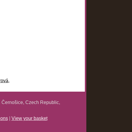
rová
,
 Černošice, Czech Republic,
ions
|
View your basket