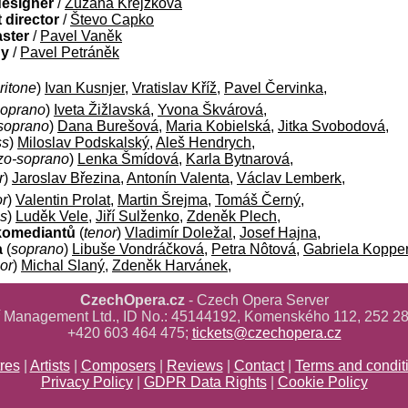
designer
/
Zuzana Krejzková
director
/
Števo Capko
aster
/
Pavel Vaněk
gy
/
Pavel Petráněk
ritone
)
Ivan Kusnjer
,
Vratislav Kříž
,
Pavel Červinka
,
soprano
)
Iveta Žižlavská
,
Yvona Škvárová
,
soprano
)
Dana Burešová
,
Maria Kobielská
,
Jitka Svobodová
,
ss
)
Miloslav Podskalský
,
Aleš Hendrych
,
o-soprano
)
Lenka Šmídová
,
Karla Bytnarová
,
r
)
Jaroslav Březina
,
Antonín Valenta
,
Václav Lemberk
,
or
)
Valentin Prolat
,
Martin Šrejma
,
Tomáš Černý
,
s
)
Luděk Vele
,
Jiří Sulženko
,
Zdeněk Plech
,
 komediantů
(
tenor
)
Vladimír Doležal
,
Josef Hajna
,
a
(
soprano
)
Libuše Vondráčková
,
Petra Nôtová
,
Gabriela Koppe
or
)
Michal Slaný
,
Zdeněk Harvánek
,
CzechOpera.cz
- Czech Opera Server
ř Management Ltd., ID No.: 45144192, Komenského 112, 252 28
+420 603 464 475;
tickets@czechopera.cz
res
|
Artists
|
Composers
|
Reviews
|
Contact
|
Terms and condit
Privacy Policy
|
GDPR Data Rights
|
Cookie Policy