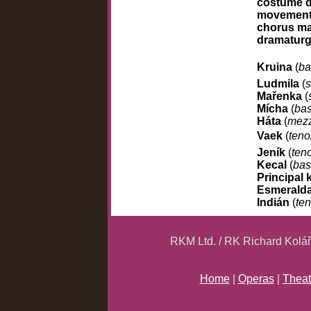
costume 
movement 
chorus m
dramatur
Kruina
(
ba
Ludmila
(
Mařenka
(
Mícha
(
ba
Háta
(
mezz
Vaek
(
teno
Jeník
(
ten
Kecal
(
bas
Principal
Esmerald
Indián
(
ten
RKM Ltd. / RK Richard Kolá
Home
|
Operas
|
Theat