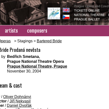
artists
composers
Operas
> Stagings >
Bartered Bride
Bride Prodaná nevěsta
 by
Bedřich Smetana,
Prague National Theatre Opera
Prague National Theatre, Prague
November 30, 2004
team & cast
r
/
Oliver Dohnányi
ctor
/
Jiří Nekvasil
ner
/
Daniel Dvořák