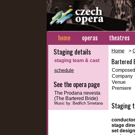
home
operas
theatres
Staging details
Home
>
Bartered 
staging team & cast
Composed
schedule
Company
See the opera page
Venue
Premiere
The Prodana nevesta
(The Bartered Bride)
Staging 
Music by: Bedřich Smetana
conducto
stage dire
set desig