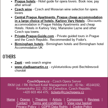
Prague hotels
- Hotel guide for opera lovers. Book now, pay
after arrival!
Czech wine
- Czech and Moravian wine selection for opera
lovers
Central Prague Apartments, Prague cheap accommodation
in a large choice of hotels, Karlovy Vary Hotels
- Discounts
accommodation in Prague Holiday Apartments and cheap
Hotels. Hotels in Karlovy Vary, Marianske Lazne and other
Czech spa towns.
Private-Prague-Guide.com
- Private guided tours in Prague
and the Czech Republic. Recommended by Fodor's.
Birmingham hotels
- Birmingham hotels and Birmingham hotel
Accommodation UK
OTHERS
Zepti
- web search engine
www.vladkaamartin.cz
- cykloturistikou proti Bechtěrevově
chorobě
CzechOpera.cz
- Czech Opera Server
RKM Ltd. / RK Richard Kolář Management Ltd., ID No.: 45144192,
Komenského 112, 252 28 Černošice, Czech Republic,
+420 603 464 475;
tickets@czechopera.cz
Home
|
Operas
|
Theatres
|
Artists
|
Composers
|
Reviews
|
Contact
|
Terms and conditions
|
View your basket
Privacy Policy
|
GDPR Data Rights
|
Cookie Policy