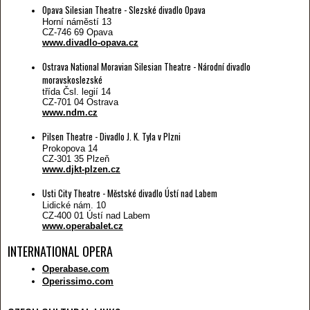
Opava Silesian Theatre - Slezské divadlo Opava
Horní náměstí 13
CZ-746 69 Opava
www.divadlo-opava.cz
Ostrava National Moravian Silesian Theatre - Národní divadlo
moravskoslezské
třída Čsl. legií 14
CZ-701 04 Ostrava
www.ndm.cz
Pilsen Theatre - Divadlo J. K. Tyla v Plzni
Prokopova 14
CZ-301 35 Plzeň
www.djkt-plzen.cz
Usti City Theatre - Městské divadlo Ústí nad Labem
Lidické nám. 10
CZ-400 01 Ústí nad Labem
www.operabalet.cz
INTERNATIONAL OPERA
Operabase.com
Operissimo.com