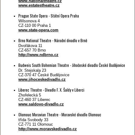
www.nationaltheatre.cz
www.estatestheatre.cz
Prague State Opera - Státní Opera Praha
Wilsonova 4
CZ-110 00 Praha 1
www.state-opera.com
Brno National Theatre - Národní divadlo v Brně
Dvořákova 11
CZ-657 70 Brno
http://www.ndbrno.cz
Budweis South Bohemian Theatre - Jihočeské divadlo České Budějovice
Dr. Stejskala 23
CZ-370 47 České Budějovice
www.jihoceskedivadlo.cz
Liberec Theatre - Divadlo F. X. Šaldy v Liberci
Zhořelecká 5
CZ-460 37 Liberec
www.saldovo-divadlo.cz
Olomouc Moravian Theatre - Moravské divadlo Olomouc
třída Svobody 33
CZ-771 11 Olomouc
http://www.moravskedivadlo.cz