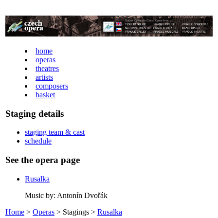
home
operas
theatres
artists
composers
basket
Staging details
staging team & cast
schedule
See the opera page
Rusalka
Music by: Antonín Dvořák
Home
>
Operas
> Stagings >
Rusalka