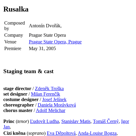
Rusalka
Composed
Antonín Dvořák,
by
Company
Prague State Opera
Venue
Prague State Opera, Prague
Premiere
May 31, 2005
Staging team & cast
stage director
/
Zdeněk Troška
set designer
/
Milan Ferenčík
costume designer
/
Josef Jelínek
choreographer
/
Daniela Morávková
chorus master
/
Adolf Melichar
Princ
(
tenor
)
Ľudovít Ludha
,
Stanislav Matis
,
Tomáš Černý
,
Igor
Jan
,
Cizí kněna
(
soprano
)
Eva Děpoltová
,
Anda-Louise Bogza
,