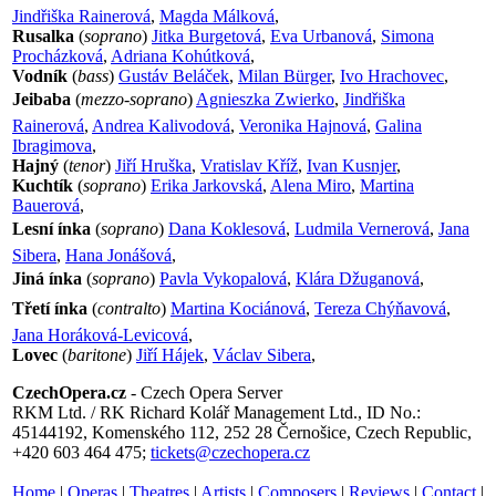
Jindřiška Rainerová
,
Magda Málková
,
Rusalka
(
soprano
)
Jitka Burgetová
,
Eva Urbanová
,
Simona
Procházková
,
Adriana Kohútková
,
Vodník
(
bass
)
Gustáv Beláček
,
Milan Bürger
,
Ivo Hrachovec
,
Jeibaba
(
mezzo-soprano
)
Agnieszka Zwierko
,
Jindřiška
Rainerová
,
Andrea Kalivodová
,
Veronika Hajnová
,
Galina
Ibragimova
,
Hajný
(
tenor
)
Jiří Hruška
,
Vratislav Kříž
,
Ivan Kusnjer
,
Kuchtík
(
soprano
)
Erika Jarkovská
,
Alena Miro
,
Martina
Bauerová
,
Lesní ínka
(
soprano
)
Dana Koklesová
,
Ludmila Vernerová
,
Jana
Sibera
,
Hana Jonášová
,
Jiná ínka
(
soprano
)
Pavla Vykopalová
,
Klára Džuganová
,
Třetí ínka
(
contralto
)
Martina Kociánová
,
Tereza Chýňavová
,
Jana Horáková-Levicová
,
Lovec
(
baritone
)
Jiří Hájek
,
Václav Sibera
,
CzechOpera.cz
- Czech Opera Server
RKM Ltd. / RK Richard Kolář Management Ltd., ID No.:
45144192, Komenského 112, 252 28 Černošice, Czech Republic,
+420 603 464 475;
tickets@czechopera.cz
Home
|
Operas
|
Theatres
|
Artists
|
Composers
|
Reviews
|
Contact
|